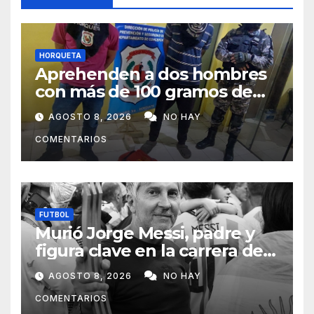
HORQUETA
Aprehenden a dos hombres
con más de 100 gramos de
supuesta marihuana en
AGOSTO 8, 2026
NO HAY
Horqueta
COMENTARIOS
FUTBOL
Murió Jorge Messi, padre y
figura clave en la carrera de
Lionel Messi
AGOSTO 8, 2026
NO HAY
COMENTARIOS