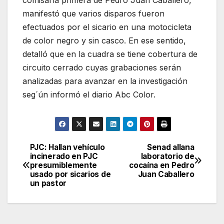
comisaría primera de Pedro Juan Caballero,
manifestó que varios disparos fueron
efectuados por el sicario en una motocicleta
de color negro y sin casco. En ese sentido,
detalló que en la cuadra se tiene cobertura de
circuito cerrado cuyas grabaciones serán
analizadas para avanzar en la investigación
seg´ún informó el diario Abc Color.
PJC: Hallan vehículo
Senad allana
Navegación
incinerado en PJC
laboratorio de
presumiblemente
cocaína en Pedro
de
usado por sicarios de
Juan Caballero
un pastor
entradas