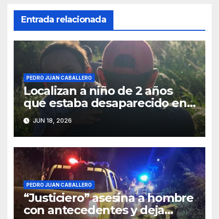
Entrada relacionada
PEDRO JUAN CABALLERO
Localizan a niño de 2 años
que estaba desaparecido en
Pedro Juan Caballero
JUN 18, 2026
PEDRO JUAN CABALLERO
“Justiciero” asesina a hombre
con antecedentes y deja