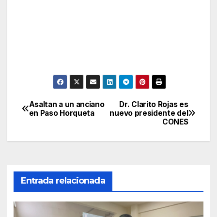
Asaltan a un anciano
Dr. Clarito Rojas es
Navegación
en Paso Horqueta
nuevo presidente del
CONES
de
entradas
Entrada relacionada