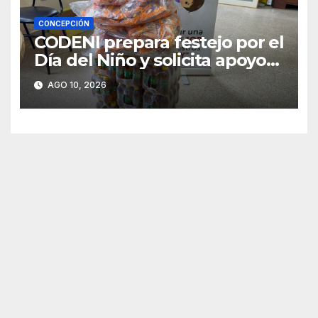
CONCEPCIÓN
CODENI prepara festejo por el
Día del Niño y solicita apoyo
para llegar a 300 chicos
AGO 10, 2026