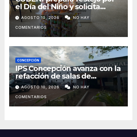
el Día del Niño y solicita
apoyo para llegar a 300
AGOSTO 10, 2026
NO HAY
chicos
COMENTARIOS
CONCEPCIÓN
IPS Concepción avanza con la
refacción de salas de
internación y anuncia llegada
AGOSTO 10, 2026
NO HAY
de medicamentos
COMENTARIOS