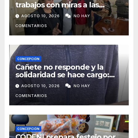
trabajos con miras a las
municipales
AGOSTO 10, 2026
NO HAY
COMENTARIOS
CONCEPCIÓN
Cañete no responde y la
solidaridad se hace cargo:
Félix recibirá ayuda durante
AGOSTO 10, 2026
NO HAY
todo el año
COMENTARIOS
CONCEPCIÓN
CODENI prepara festejo por