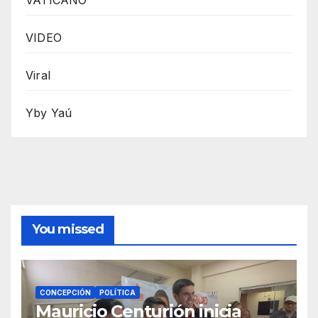
VIDEO
Viral
Yby Yaú
You missed
CONCEPCIÓN
POLÍTICA
Mauricio Centurión inicia