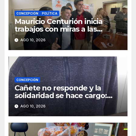
CONCEPCIÓN
POLÍTICA
Mauricio Centurión inicia
trabajos con miras a las
municipales
AGO 10, 2026
CONCEPCIÓN
Cañete no responde y la
solidaridad se hace cargo:
Félix recibirá ayuda durante
AGO 10, 2026
todo el año