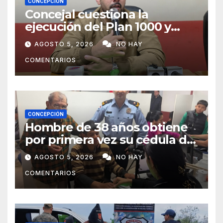
CONCEPCIÓN
Concejal cuestiona la
ejecución del Plan 1000 y
pide mayor participación del
AGOSTO 5, 2026
NO HAY
municipio
COMENTARIOS
CONCEPCIÓN
Hombre de 38 años obtiene
por primera vez su cédula de
identidad en Concepción
AGOSTO 5, 2026
NO HAY
COMENTARIOS