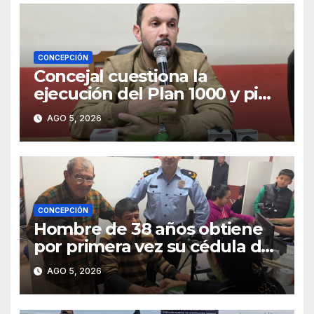
CONCEPCIÓN
Concejal cuestiona la
ejecución del Plan 1000 y pide
mayor participación del
AGO 5, 2026
municipio
CONCEPCIÓN
Hombre de 38 años obtiene
por primera vez su cédula de
identidad en Concepción
AGO 5, 2026