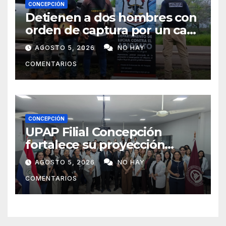
CONCEPCIÓN
Detienen a dos hombres con
orden de captura por un caso
de abigeato
AGOSTO 5, 2026
NO HAY
COMENTARIOS
CONCEPCIÓN
UPAP Filial Concepción
fortalece su proyección
internacional con la visita del
AGOSTO 5, 2026
NO HAY
Prof. Dr. Antonio Castaño,
COMENTARIOS
referente de la Universidad
de Sevilla