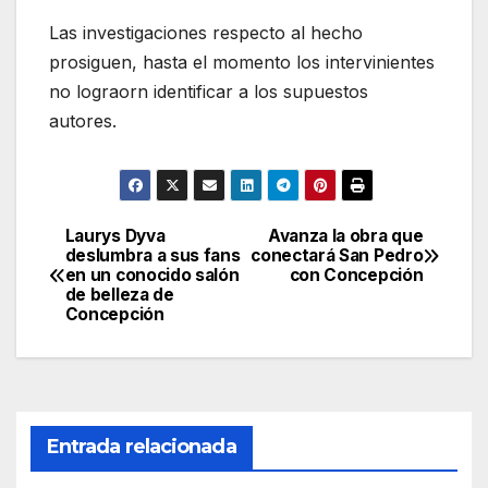
Las investigaciones respecto al hecho
prosiguen, hasta el momento los intervinientes
no lograorn identificar a los supuestos
autores.
Laurys Dyva
Avanza la obra que
Navegación
deslumbra a sus fans
conectará San Pedro
en un conocido salón
con Concepción
de
de belleza de
Concepción
entradas
Entrada relacionada