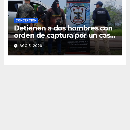
CONCEPCIÓN
Detienen a dos hombres con
orden de captura por un caso
de abigeato
AGO 5, 2026