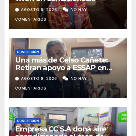
precarias y vecinos impulsan
AGOSTO 6, 2026
NO HAY
campaña solidaria para
COMENTARIOS
ayudarlas
CONCEPCIÓN
Una más de Celso Cañete:
Retiran apoyo a ESSAP en
Concepción
AGOSTO 6, 2026
NO HAY
COMENTARIOS
CONCEPCIÓN
Empresa CC S.A dona aire