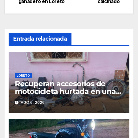
ganadero en Loreto
calcinado
de
entradas
Entrada relacionada
LORETO
Recuperan accesorios de
motocicleta hurtada en una
zona boscosa de Loreto
AGO 6, 2026