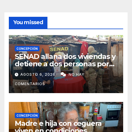
You missed
CONCEPCIÓN
SENAD allana dos viviendas y
detiene a dos personas por
presunto microtráfico en
AGOSTO 6, 2026
NO HAY
Concepción
COMENTARIOS
CONCEPCIÓN
Madre e hija con ceguera
viven en condiciones