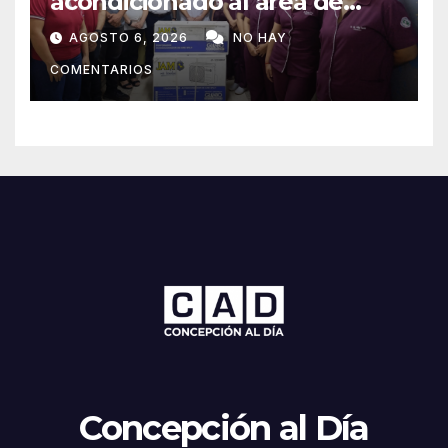
acondicionado al área de
maternidad del IPS de
AGOSTO 6, 2026
NO HAY
Concepción
COMENTARIOS
Concepción al Día