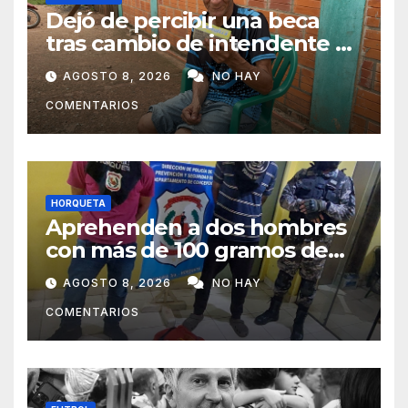
Dejó de percibir una beca
tras cambio de intendente y
ahora vende caramelos para
AGOSTO 8, 2026
NO HAY
subsistir
COMENTARIOS
HORQUETA
Aprehenden a dos hombres
con más de 100 gramos de
supuesta marihuana en
AGOSTO 8, 2026
NO HAY
Horqueta
COMENTARIOS