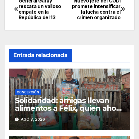
General Garay
Nuevo jefe del CODI
Navegación
rescata un valioso
promete intensificar
empate en la
la lucha contra el
de
República del 13
crimen organizado
entradas
Entrada relacionada
CONCEPCIÓN
Solidaridad: amigas llevan
alimentos a Félix, quien ahora
vende caramelos para
AGO 8, 2026
subsistir