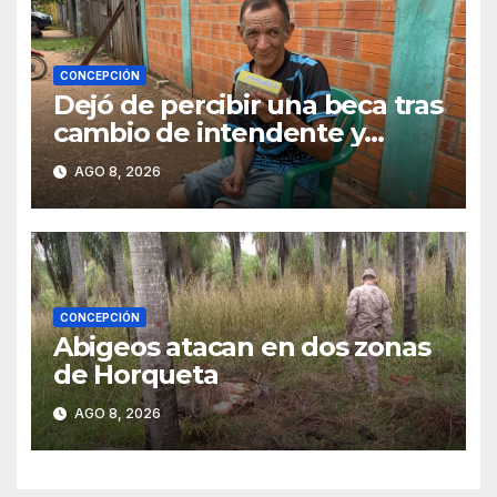
CONCEPCIÓN
Dejó de percibir una beca tras
cambio de intendente y
ahora vende caramelos para
AGO 8, 2026
subsistir
CONCEPCIÓN
Abigeos atacan en dos zonas
de Horqueta
AGO 8, 2026