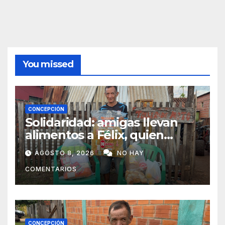
You missed
CONCEPCIÓN
Solidaridad: amigas llevan
alimentos a Félix, quien
ahora vende caramelos para
AGOSTO 8, 2026
NO HAY
subsistir
COMENTARIOS
CONCEPCIÓN