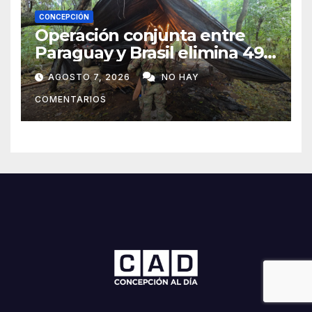
CONCEPCIÓN
Operación conjunta entre
Paraguay y Brasil elimina 498
toneladas de marihuana en
AGOSTO 7, 2026
NO HAY
Amambay
COMENTARIOS