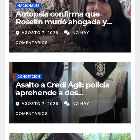
NACIONALES
Autopsia confirma que
Roselin murió ahogada y
luego sufrió una violenta
AGOSTO 7, 2026
NO HAY
mutilación
COMENTARIOS
CONCEPCIÓN
Asalto a Credi Ágil: policia
aprehende a dos
sospechosos e incauta
AGOSTO 7, 2026
NO HAY
evidencias en Concepción
COMENTARIOS