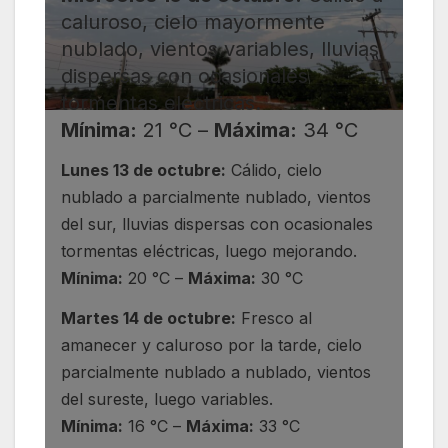
caluroso, cielo mayormente
nublado, vientos variables, lluvias
dispersas con ocasionales
tormentas eléctricas.
Mínima:
21 °C –
Máxima:
34 °C
Lunes 13 de octubre:
Cálido, cielo
nublado a parcialmente nublado, vientos
del sur, lluvias dispersas con ocasionales
tormentas eléctricas, luego mejorando.
Mínima:
20 °C –
Máxima:
30 °C
Martes 14 de octubre:
Fresco al
amanecer y caluroso por la tarde, cielo
parcialmente nublado a nublado, vientos
del sureste, luego variables.
Mínima:
16 °C –
Máxima:
33 °C