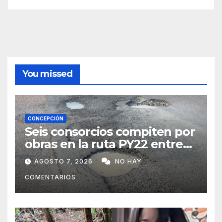
You missed
CONCEPCIÓN
Seis consorcios compiten por
obras en la ruta PY22 entre
Concepción y Vallemí
AGOSTO 7, 2026
NO HAY
COMENTARIOS