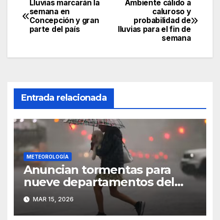
Lluvias marcarán la
Ambiente cálido a
Navegación
semana en
caluroso y
Concepción y gran
probabilidad de
de
parte del país
lluvias para el fin de
semana
entradas
Entrada relacionada
METEOROLOGÍA
Anuncian tormentas para
nueve departamentos del
Paraguay
MAR 15, 2026