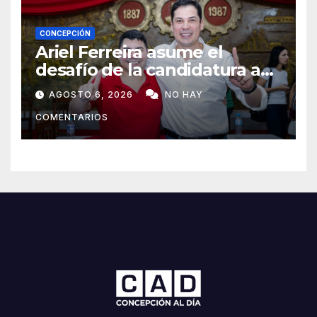
CONCEPCIÓN
Ariel Ferreira asume el
desafío de la candidatura a
concejal tras la renuncia de
AGOSTO 6, 2026
NO HAY
Lourdes Carduz
COMENTARIOS