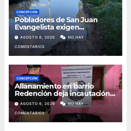
CONCEPCIÓN
Pobladores de San Juan
Evangelista exigen
reparación urgente de
AGOSTO 6, 2026
NO HAY
caminos vecinales
COMENTARIOS
CONCEPCIÓN
Allanamiento en barrio
Redención deja incautación
de presunta cocaína tipo
AGOSTO 6, 2026
NO HAY
crack en Concepción
COMENTARIOS