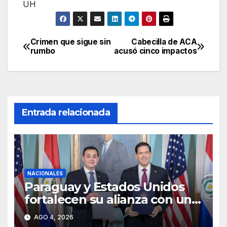
UH
Crimen que sigue sin
Cabecilla de ACA
Navegación
rumbo
acusó cinco impactos
de
entradas
Entrada relacionada
NACIONALES
Paraguay y Estados Unidos
fortalecen su alianza con un
acuerdo de cooperación
AGO 4, 2026
estratégica en materia