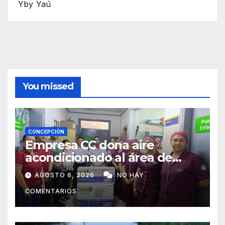
Yby Yaú
You missed
CONCEPCIÓN
Empresa CC dona aire
acondicionado al área de
maternidad del IPS de
AGOSTO 6, 2026
NO HAY
Concepción
COMENTARIOS