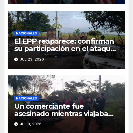
nuclear civil
NACIONALES
El EPP reaparece: confirman
su participación en el ataque
de Canindeyú
JUL 23, 2026
NACIONALES
Un comerciante fue
asesinado mientras viajaba
junto a su hija de 4 años
JUL 8, 2026