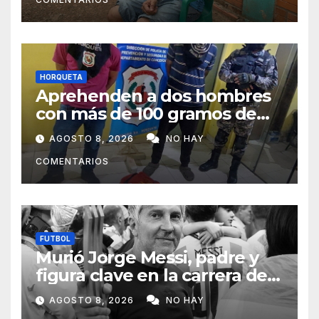
HORQUETA
Aprehenden a dos hombres
con más de 100 gramos de
supuesta marihuana en
AGOSTO 8, 2026
NO HAY
Horqueta
COMENTARIOS
FUTBOL
Murió Jorge Messi, padre y
figura clave en la carrera de
Lionel Messi
AGOSTO 8, 2026
NO HAY