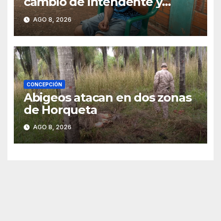
cambio de intendente y
ahora vende caramelos para
AGO 8, 2026
subsistir
CONCEPCIÓN
Abigeos atacan en dos zonas
de Horqueta
AGO 8, 2026