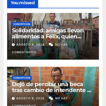
You missed
CONCEPCIÓN
Solidaridad: amigas llevan
alimentos a Félix, quien
ahora vende caramelos para
AGOSTO 8, 2026
NO HAY
subsistir
COMENTARIOS
CONCEPCIÓN
Dejó de percibir una beca
tras cambio de intendente y
ahora vende caramelos para
AGOSTO 8, 2026
NO HAY
subsistir
COMENTARIOS