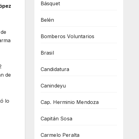
Básquet
López
Belén
 de
Bomberos Voluntarios
 arma
Brasil
2
Candidatura
an de
Canindeyu
ó lo
Cap. Herminio Mendoza
Capitán Sosa
Carmelo Peralta