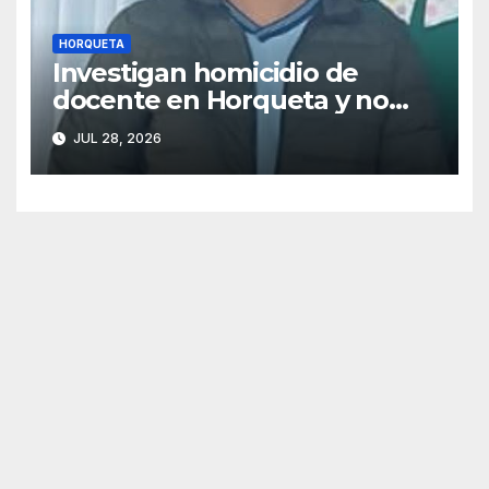
HORQUETA
Investigan homicidio de
docente en Horqueta y no
descartan vínculo con
JUL 28, 2026
préstamos de dinero