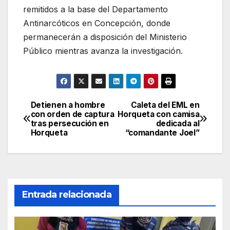
remitidos a la base del Departamento
Antinarcóticos en Concepción, donde
permanecerán a disposición del Ministerio
Público mientras avanza la investigación.
Detienen a hombre
Caleta del EML en
Navegación
con orden de captura
Horqueta con camisa
tras persecución en
dedicada al
de
Horqueta
“comandante Joel”
entradas
Entrada relacionada