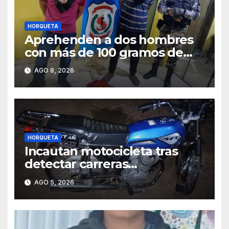
HORQUETA
Aprehenden a dos hombres
con más de 100 gramos de
supuesta marihuana en
AGO 8, 2026
Horqueta
HORQUETA
Incautan motocicleta tras
detectar carreras
clandestinas y maniobras
AGO 5, 2026
peligrosas en Horqueta