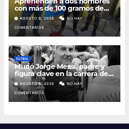
Aprehenden a dos hombres
con más de 100 gramos de
supuesta marihuana en
AGOSTO 8, 2026
NO HAY
Horqueta
COMENTARIOS
FUTBOL
Murió Jorge Messi, padre y
figura clave en la carrera de
Lionel Messi
AGOSTO 8, 2026
NO HAY
COMENTARIOS