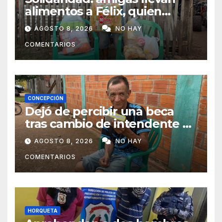
alimentos a Félix, quien
ahora vende caramelos para
AGOSTO 8, 2026
NO HAY
subsistir
COMENTARIOS
CONCEPCIÓN
Dejó de percibir una beca
tras cambio de intendente y
ahora vende caramelos para
AGOSTO 8, 2026
NO HAY
subsistir
COMENTARIOS
HORQUETA