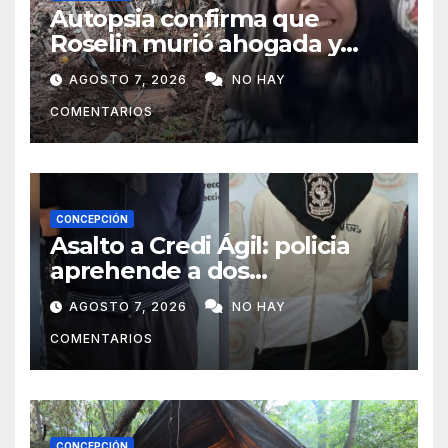
Autopsia confirma que
Roselin murió ahogada y
luego sufrió una violenta
AGOSTO 7, 2026
NO HAY
mutilación
COMENTARIOS
CONCEPCIÓN
Asalto a Credi Ágil: policia
aprehende a dos
sospechosos e incauta
AGOSTO 7, 2026
NO HAY
evidencias en Concepción
COMENTARIOS
CONCEPCIÓN