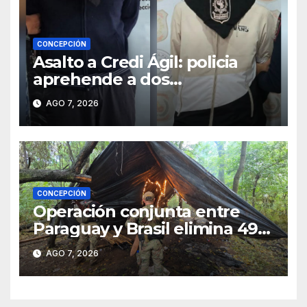
CONCEPCIÓN
Asalto a Credi Ágil: policia
aprehende a dos
sospechosos e incauta
AGO 7, 2026
evidencias en Concepción
CONCEPCIÓN
Operación conjunta entre
Paraguay y Brasil elimina 498
toneladas de marihuana en
AGO 7, 2026
Amambay