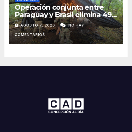
Operación conjunta entre
Paraguay y Brasil elimina 498
toneladas de marihuana en
AGOSTO 7, 2026
NO HAY
Amambay
COMENTARIOS