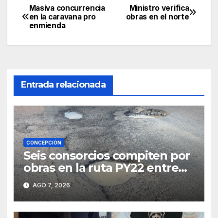
Masiva concurrencia
Ministro verifica
Navegación
en la caravana pro
obras en el norte
enmienda
de
entradas
Entrada relacionada
CONCEPCIÓN
Seis consorcios compiten por
obras en la ruta PY22 entre
Concepción y Vallemí
AGO 7, 2026