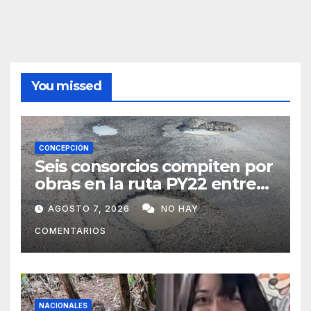
You missed
CONCEPCIÓN
Seis consorcios compiten por
obras en la ruta PY22 entre
Concepción y Vallemí
AGOSTO 7, 2026
NO HAY
COMENTARIOS
NACIONALES