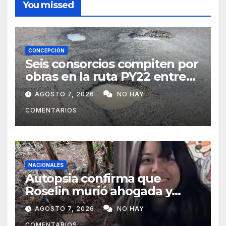
You missed
CONCEPCIÓN
Seis consorcios compiten por
obras en la ruta PY22 entre
Concepción y Vallemí
AGOSTO 7, 2026
NO HAY
COMENTARIOS
NACIONALES
Autopsia confirma que
Roselin murió ahogada y
luego sufrió una violenta
AGOSTO 7, 2026
NO HAY
mutilación
COMENTARIOS