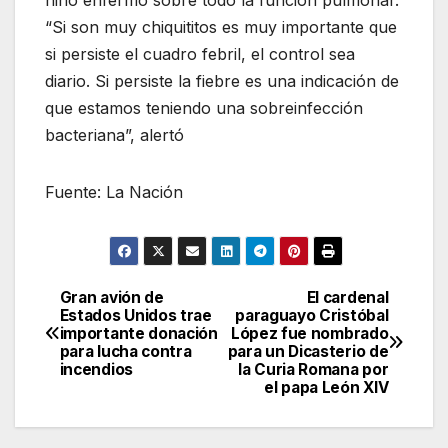
“Si son muy chiquititos es muy importante que
si persiste el cuadro febril, el control sea
diario. Si persiste la fiebre es una indicación de
que estamos teniendo una sobreinfección
bacteriana”, alertó
Fuente: La Nación
Gran avión de
El cardenal
Navegación
Estados Unidos trae
paraguayo Cristóbal
importante donación
López fue nombrado
de
para lucha contra
para un Dicasterio de
incendios
la Curia Romana por
entradas
el papa León XIV