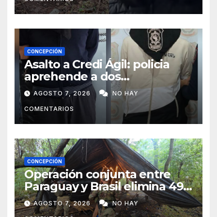
CONCEPCIÓN
Asalto a Credi Ágil: policia
aprehende a dos
sospechosos e incauta
AGOSTO 7, 2026
NO HAY
evidencias en Concepción
COMENTARIOS
CONCEPCIÓN
Operación conjunta entre
Paraguay y Brasil elimina 498
toneladas de marihuana en
AGOSTO 7, 2026
NO HAY
Amambay