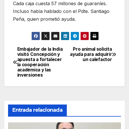
Cada caja cuesta 57 millones de guaraníes.
Incluso había hablado con el Pdte. Santiago
Peña, quien prometió ayuda.
Embajador de la India
Pro animal solicita
Navegación
visitó Concepción y
ayuda para adquirir
apuesta a fortalecer
un calefactor
de
la cooperación
académica y las
entradas
inversiones
Entrada relacionada