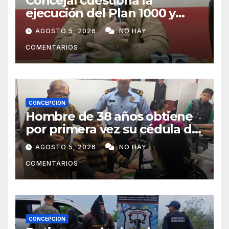
Concejal cuestiona la
ejecución del Plan 1000 y
pide mayor participación del
AGOSTO 5, 2026
NO HAY
municipio
COMENTARIOS
CONCEPCIÓN
Hombre de 38 años obtiene
por primera vez su cédula de
identidad en Concepción
AGOSTO 5, 2026
NO HAY
COMENTARIOS
CONCEPCIÓN