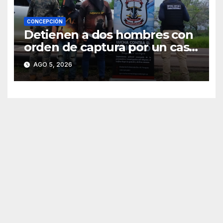
CONCEPCIÓN
Detienen a dos hombres con
orden de captura por un caso
de abigeato
AGO 5, 2026