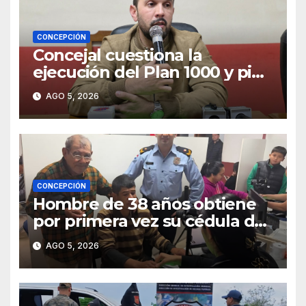
CONCEPCIÓN
Concejal cuestiona la
ejecución del Plan 1000 y pide
mayor participación del
AGO 5, 2026
municipio
CONCEPCIÓN
Hombre de 38 años obtiene
por primera vez su cédula de
identidad en Concepción
AGO 5, 2026