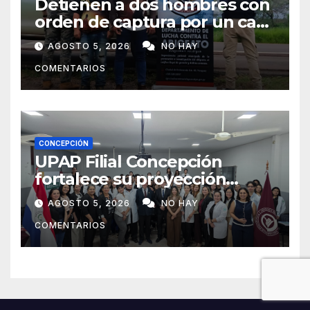
Detienen a dos hombres con
orden de captura por un caso
de abigeato
AGOSTO 5, 2026
NO HAY
COMENTARIOS
CONCEPCIÓN
UPAP Filial Concepción
fortalece su proyección
internacional con la visita del
AGOSTO 5, 2026
NO HAY
Prof. Dr. Antonio Castaño,
COMENTARIOS
referente de la Universidad
de Sevilla