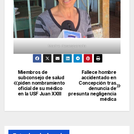
Madre desesperada
Miembros de
Fallece hombre
Navegación
subconsejo de salud
accidentado en
piden nombramiento
Concepción tras
de
oficial de su médico
denuncia de
en la USF Juan XXIII
presunta negligencia
entradas
médica