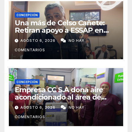
CONCEPCIÓN
Una más de Celso Cañete:
Retiran apoyo a ESSAP en
Concepción
AGOSTO 6, 2026
NO HAY
COMENTARIOS
CONCEPCIÓN
Empresa CC S.A dona aire
acondicionado al área de
maternidad del IPS de
AGOSTO 6, 2026
NO HAY
Concepción
COMENTARIOS