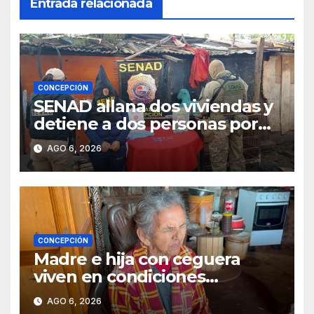
Entrada relacionada
CONCEPCIÓN
SENAD allana dos viviendas y
detiene a dos personas por
presunto microtráfico en
AGO 6, 2026
Concepción
CONCEPCIÓN
Madre e hija con ceguera
viven en condiciones
precarias y vecinos impulsan
AGO 6, 2026
campaña solidaria para