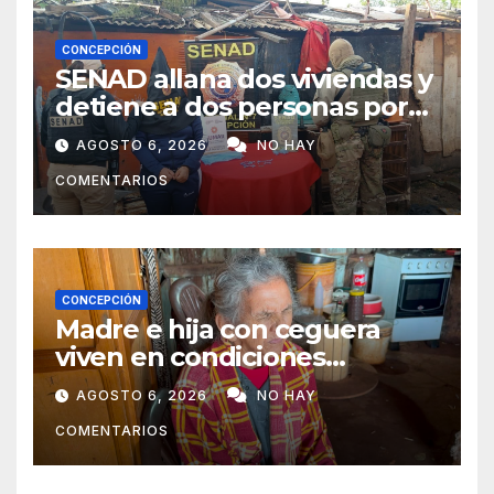
CONCEPCIÓN
SENAD allana dos viviendas y
detiene a dos personas por
presunto microtráfico en
AGOSTO 6, 2026
NO HAY
Concepción
COMENTARIOS
CONCEPCIÓN
Madre e hija con ceguera
viven en condiciones
precarias y vecinos impulsan
AGOSTO 6, 2026
NO HAY
campaña solidaria para
COMENTARIOS
ayudarlas