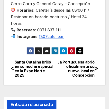
Cerro Corá y General Garay – Concepción
Horarios:
Cafetería desde las 08:00 h /
Restobar en horario nocturno / Hotel 24
horas
Reservas:
0971 837 111
Instagram:
1807cafe_bar
Santa Catalina brilló
La Portuguesa abrió
Navegación
en su noche especial
oficialmente su
en la Expo Norte
nuevo local en
de
2025
Concepción
entradas
Entrada relacionada