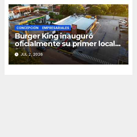
CONCEPCIÓN
EMPRESARIALES
Burger King inauguró
oficialmente su primer local
en Concepción con masiva
JUL 2, 2026
concurrencia