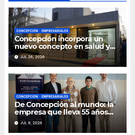
CONCEPCIÓN
EMPRESARIALES
Concepción incorpora un
nuevo concepto en salud y
bienestar con la inauguración
JUL 26, 2026
de Odonto Estética Premium
CONCEPCIÓN
EMPRESARIALES
De Concepción al mundo: la
empresa que lleva 55 años
ayudando a crecer a otras
JUL 9, 2026
empresas