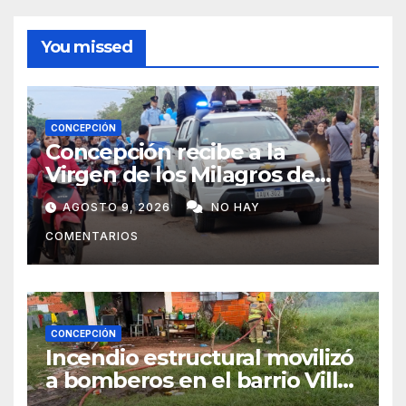
You missed
CONCEPCIÓN
Concepción recibe a la
Virgen de los Milagros de
Caacupé
AGOSTO 9, 2026
NO HAY
COMENTARIOS
CONCEPCIÓN
Incendio estructural movilizó
a bomberos en el barrio Villa
Alta