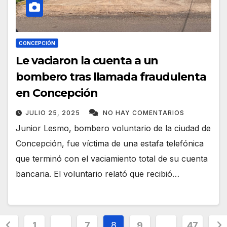
CONCEPCIÓN
Le vaciaron la cuenta a un
bombero tras llamada fraudulenta
en Concepción
JULIO 25, 2025
NO HAY COMENTARIOS
Junior Lesmo, bombero voluntario de la ciudad de
Concepción, fue víctima de una estafa telefónica
que terminó con el vaciamiento total de su cuenta
bancaria. El voluntario relató que recibió…
Paginación
1
…
7
8
9
…
47