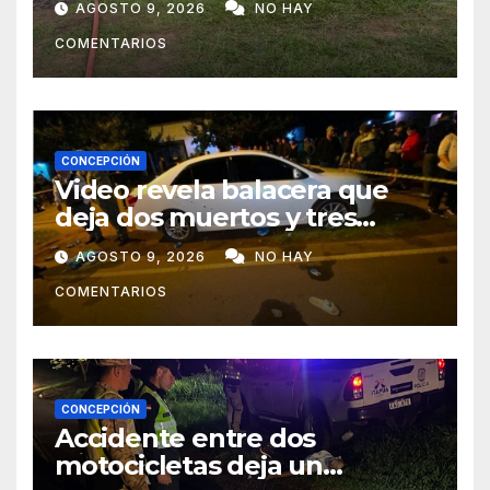
AGOSTO 9, 2026
NO HAY
COMENTARIOS
CONCEPCIÓN
Video revela balacera que
deja dos muertos y tres
heridos en Tava’ i, Caazapá
AGOSTO 9, 2026
NO HAY
COMENTARIOS
CONCEPCIÓN
Accidente entre dos
motocicletas deja un