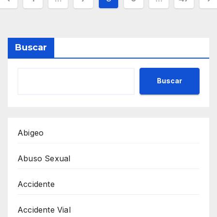
de
entradas
Buscar
Buscar
Abigeo
Abuso Sexual
Accidente
Accidente Vial