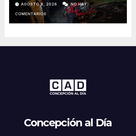
fallecido y dos heridos en Yby
AGOSTO 9, 2026
NO HAY
Yaú
COMENTARIOS
Concepción al Día