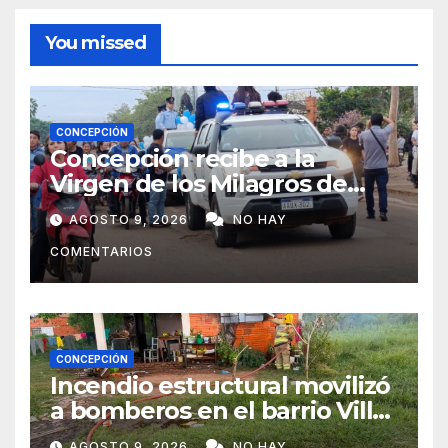
You missed
CONCEPCIÓN
Concepción recibe a la
Virgen de los Milagros de
Caacupé
AGOSTO 9, 2026
NO HAY
COMENTARIOS
CONCEPCIÓN
Incendio estructural movilizó
a bomberos en el barrio Villa
Alta
AGOSTO 9, 2026
NO HAY