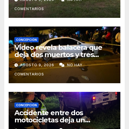
COMENTARIOS
CONCEPCIÓN
Video revela balacera que
deja dos muertos y tres
heridos en Tava’ i, Caazapá
AGOSTO 9, 2026
NO HAY
COMENTARIOS
CONCEPCIÓN
Accidente entre dos
motocicletas deja un
fallecido y dos heridos en Yby