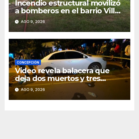
Incendio estructural movilizó
a bomberos en el barrio Villa
Alta
AGO 9, 2026
CONCEPCIÓN
Video revela balacera que
deja dos muertos y tres
heridos en Tava’ i, Caazapá
AGO 9, 2026