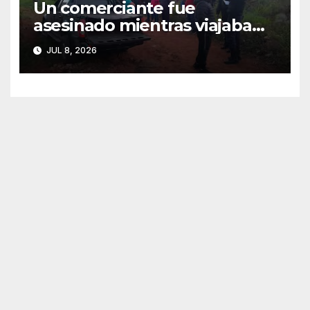
Un comerciante fue
asesinado mientras viajaba
junto a su hija de 4 años
JUL 8, 2026