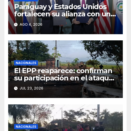
Paraguay y Estados Unidos
fortalecen su alianza con un
acuerdo de cooperación
AGO 4, 2026
estratégica en materia
nuclear civil
NACIONALES
El EPP reaparece: confirman
su participación en el ataque
de Canindeyú
JUL 23, 2026
NACIONALES