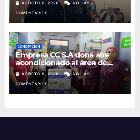
AGOSTO 6, 2026
NO HAY
COMENTARIOS
CONCEPCIÓN
Empresa CC S.A dona aire
acondicionado al área de
maternidad del IPS de
AGOSTO 6, 2026
NO HAY
Concepción
COMENTARIOS