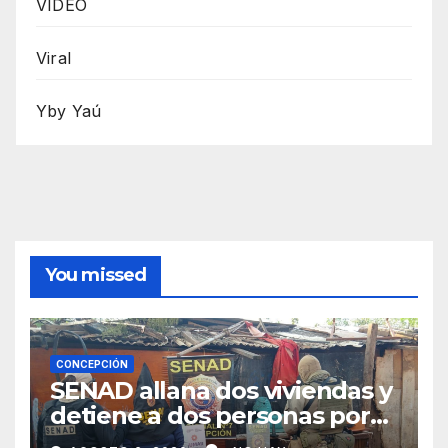
VIDEO
Viral
Yby Yaú
You missed
CONCEPCIÓN
SENAD allana dos viviendas y
detiene a dos personas por
presunto microtráfico en