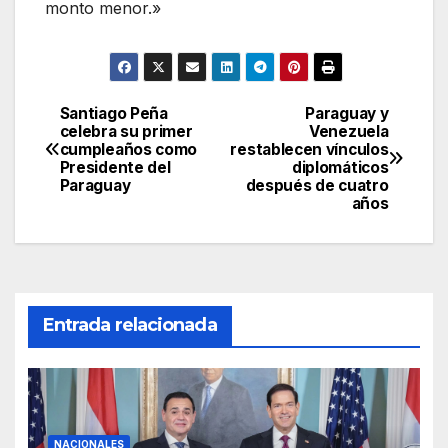
monto menor.»
Santiago Peña
Paraguay y
Navegación
celebra su primer
Venezuela
cumpleaños como
restablecen vínculos
de
Presidente del
diplomáticos
Paraguay
después de cuatro
entradas
años
Entrada relacionada
NACIONALES