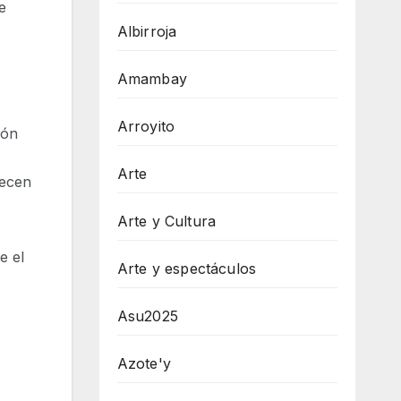
e
Albirroja
Amambay
Arroyito
ión
Arte
necen
Arte y Cultura
e el
Arte y espectáculos
Asu2025
Azote'y