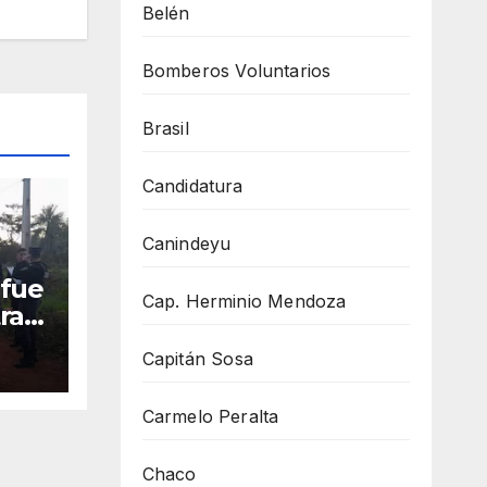
Belén
Bomberos Voluntarios
Brasil
Candidatura
Canindeyu
 fue
Cap. Herminio Mendoza
ras
u
Capitán Sosa
Carmelo Peralta
Chaco