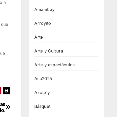
e a
Amambay
Arroyito
y que
Arte
Arte y Cultura
que
Arte y espectáculos
Asu2025
Azote'y
ras
Básquet
do.