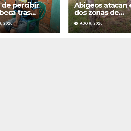
 de percibir
Abigeos atacan 
beca tras
dos zonas de
bio de
Horqueta
, 2026
AGO 8, 2026
ndente y ahora
e caramelos
 subsistir