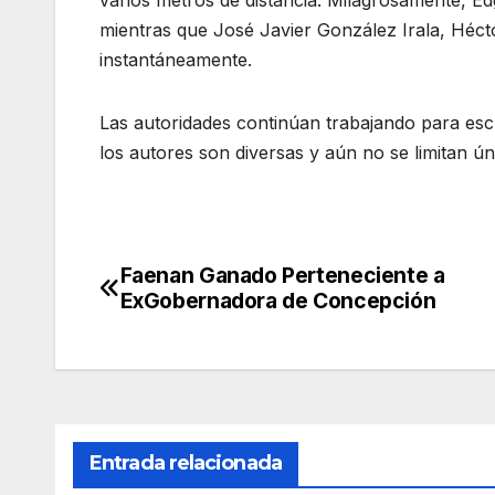
varios metros de distancia. Milagrosamente, Edg
mientras que José Javier González Irala, Héctor
instantáneamente.
Las autoridades continúan trabajando para escl
los autores son diversas y aún no se limitan 
Faenan Ganado Perteneciente a
Navegación
ExGobernadora de Concepción
de
entradas
Entrada relacionada