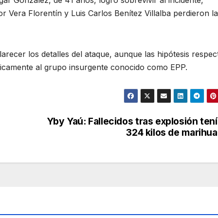
ar González, de 41 años, logró sobrevivir al incidente,
 Vera Florentín y Luis Carlos Benítez Villalba perdieron la
arecer los detalles del ataque, aunque las hipótesis respec
únicamente al grupo insurgente conocido como EPP.
Yby Yaú: Fallecidos tras explosión ten
324 kilos de marihu