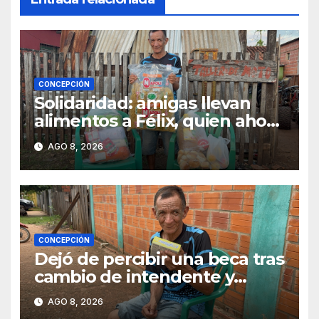
CONCEPCIÓN
Solidaridad: amigas llevan
alimentos a Félix, quien ahora
vende caramelos para
AGO 8, 2026
subsistir
CONCEPCIÓN
Dejó de percibir una beca tras
cambio de intendente y
ahora vende caramelos para
AGO 8, 2026
subsistir