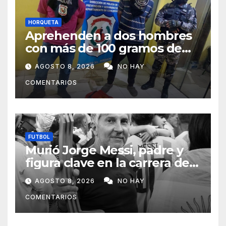
HORQUETA
Aprehenden a dos hombres
con más de 100 gramos de
supuesta marihuana en
AGOSTO 8, 2026
NO HAY
Horqueta
COMENTARIOS
FUTBOL
Murió Jorge Messi, padre y
figura clave en la carrera de
Lionel Messi
AGOSTO 8, 2026
NO HAY
COMENTARIOS