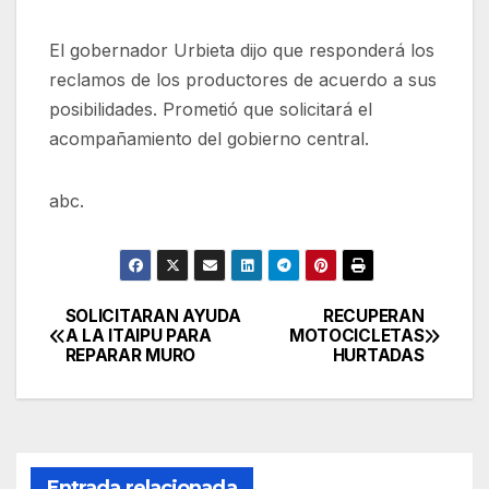
El gobernador Urbieta dijo que responderá los
reclamos de los productores de acuerdo a sus
posibilidades. Prometió que solicitará el
acompañamiento del gobierno central.
abc.
SOLICITARAN AYUDA
RECUPERAN
Navegación
A LA ITAIPU PARA
MOTOCICLETAS
REPARAR MURO
HURTADAS
de
entradas
Entrada relacionada