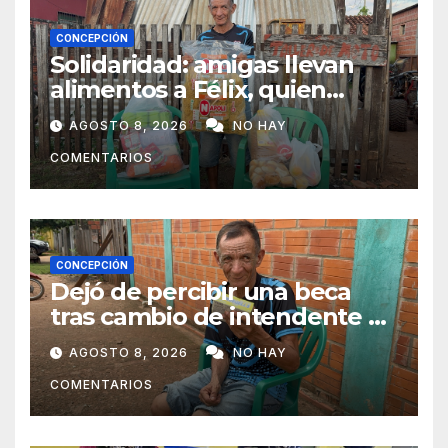
CONCEPCIÓN
Solidaridad: amigas llevan
alimentos a Félix, quien
ahora vende caramelos para
AGOSTO 8, 2026
NO HAY
subsistir
COMENTARIOS
CONCEPCIÓN
Dejó de percibir una beca
tras cambio de intendente y
ahora vende caramelos para
AGOSTO 8, 2026
NO HAY
subsistir
COMENTARIOS