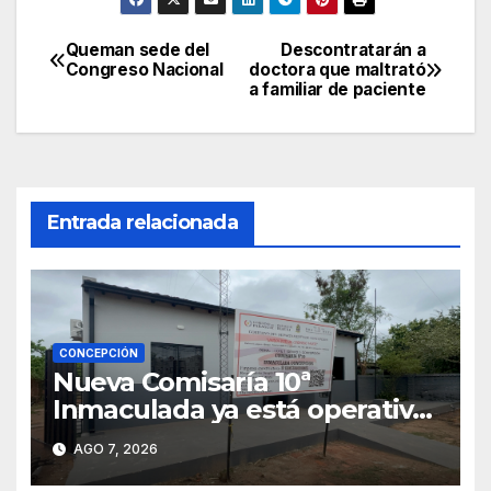
Queman sede del
Descontratarán a
Navegación
Congreso Nacional
doctora que maltrató
a familiar de paciente
de
entradas
Entrada relacionada
CONCEPCIÓN
Nueva Comisaría 10ª
Inmaculada ya está operativa
tras mudanza de agentes
AGO 7, 2026
policiales