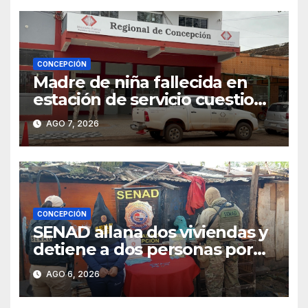
CONCEPCIÓN
Madre de niña fallecida en
estación de servicio cuestiona
avances de la investigación
AGO 7, 2026
CONCEPCIÓN
SENAD allana dos viviendas y
detiene a dos personas por
presunto microtráfico en
AGO 6, 2026
Concepción