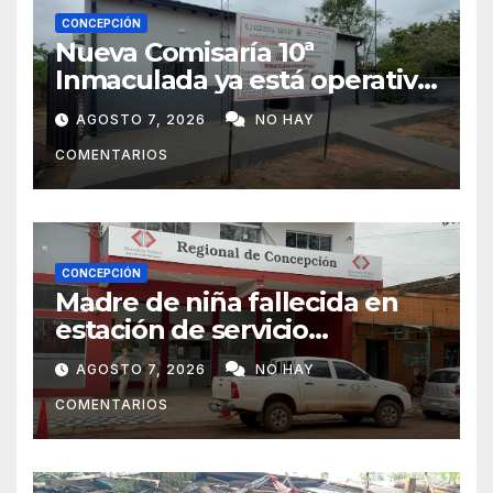
CONCEPCIÓN
Nueva Comisaría 10ª
Inmaculada ya está operativa
tras mudanza de agentes
AGOSTO 7, 2026
NO HAY
policiales
COMENTARIOS
CONCEPCIÓN
Madre de niña fallecida en
estación de servicio
cuestiona avances de la
AGOSTO 7, 2026
NO HAY
investigación
COMENTARIOS