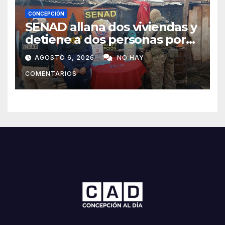
CONCEPCIÓN
SENAD allana dos viviendas y
detiene a dos personas por
presunto microtráfico en
AGOSTO 6, 2026
NO HAY
Concepción
COMENTARIOS