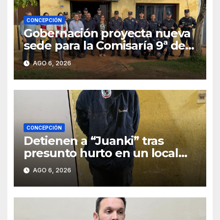
CONCEPCIÓN
Gobernación proyecta nueva
sede para la Comisaría 9ª de
Villa Armando tras verificar
AGO 6, 2026
las condiciones edilicias
CONCEPCIÓN
Detienen a “Juanki” tras
presunto hurto en un local
comercial
AGO 6, 2026