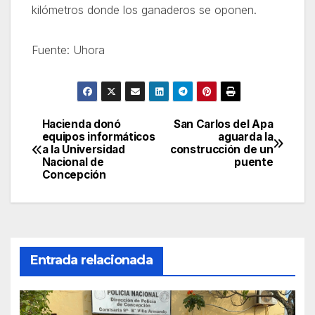
kilómetros donde los ganaderos se oponen.
Fuente: Uhora
Hacienda donó
San Carlos del Apa
Navegación
equipos informáticos
aguarda la
a la Universidad
construcción de un
de
Nacional de
puente
Concepción
entradas
Entrada relacionada