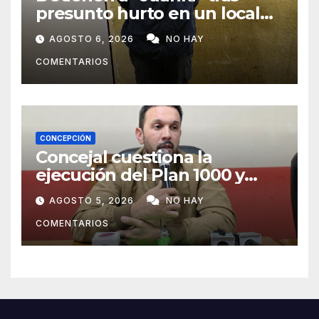
presunto hurto en un local
comercial
AGOSTO 6, 2026
NO HAY
COMENTARIOS
CONCEPCIÓN
Concejal cuestiona la
ejecución del Plan 1000 y
pide mayor participación del
AGOSTO 5, 2026
NO HAY
municipio
COMENTARIOS