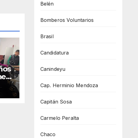
Belén
Bomberos Voluntarios
Brasil
Candidatura
ños
Canindeyu
mera
e
Cap. Herminio Mendoza
Capitán Sosa
Carmelo Peralta
Chaco