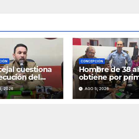
CIÓN
CONCEPCIÓN
ejal cuestiona
Hombre de 38 a
jecución del
obtiene por pri
 1000 y pide
vez su cédula d
, 2026
AGO 5, 2026
r participación
identidad en
municipio
Concepción