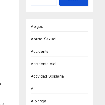
Abigeo
á
Abuso Sexual
Accidente
Accidente Vial
Actividad Solidaria
n
AI
Albirroja
so