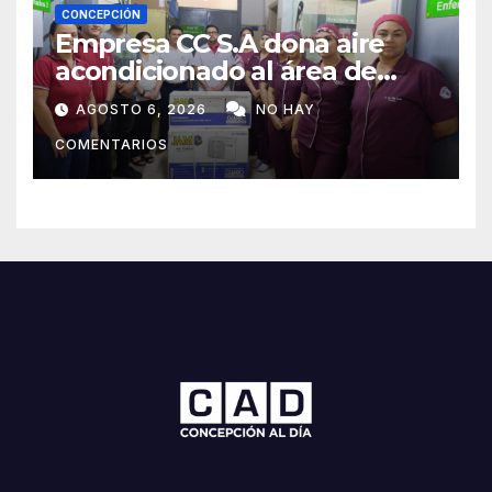
CONCEPCIÓN
Empresa CC S.A dona aire
acondicionado al área de
maternidad del IPS de
AGOSTO 6, 2026
NO HAY
Concepción
COMENTARIOS