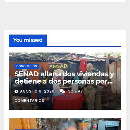
You missed
CONCEPCIÓN
SENAD allana dos viviendas y
detiene a dos personas por
presunto microtráfico en
AGOSTO 6, 2026
NO HAY
Concepción
COMENTARIOS