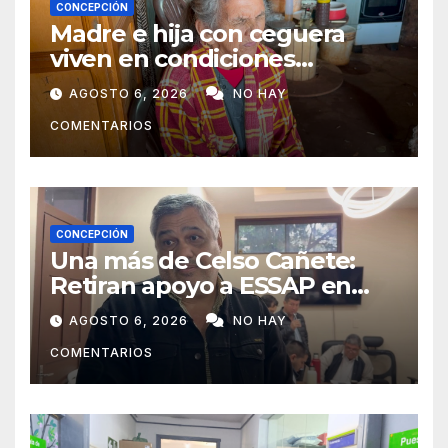
CONCEPCIÓN
Madre e hija con ceguera
viven en condiciones
precarias y vecinos impulsan
AGOSTO 6, 2026
NO HAY
campaña solidaria para
COMENTARIOS
ayudarlas
CONCEPCIÓN
Una más de Celso Cañete:
Retiran apoyo a ESSAP en
Concepción
AGOSTO 6, 2026
NO HAY
COMENTARIOS