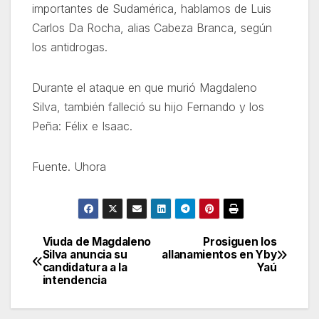
importantes de Sudamérica, hablamos de Luis
Carlos Da Rocha, alias Cabeza Branca, según
los antidrogas.
Durante el ataque en que murió Magdaleno
Silva, también falleció su hijo Fernando y los
Peña: Félix e Isaac.
Fuente. Uhora
Viuda de Magdaleno
Prosiguen los
Navegación
Silva anuncia su
allanamientos en Yby
candidatura a la
Yaú
de
intendencia
entradas