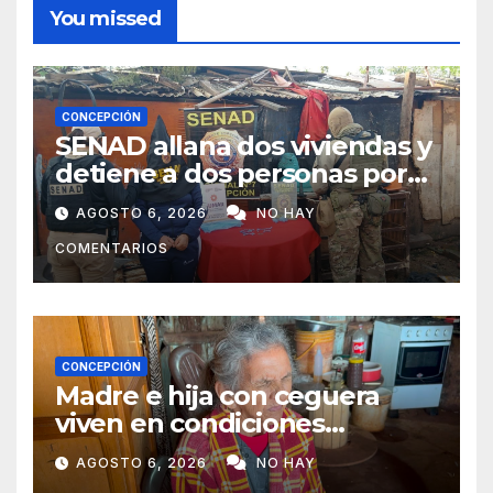
You missed
CONCEPCIÓN
SENAD allana dos viviendas y
detiene a dos personas por
presunto microtráfico en
AGOSTO 6, 2026
NO HAY
Concepción
COMENTARIOS
CONCEPCIÓN
Madre e hija con ceguera
viven en condiciones
precarias y vecinos impulsan
AGOSTO 6, 2026
NO HAY
campaña solidaria para