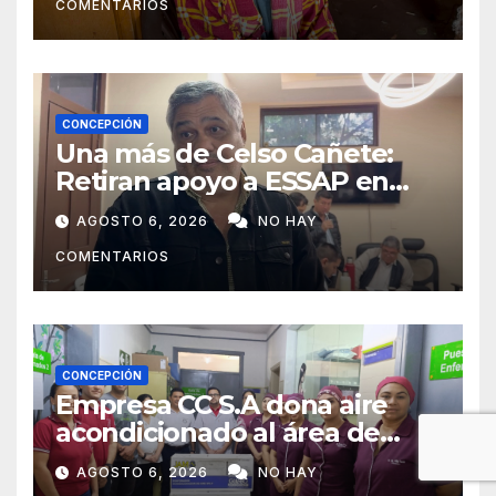
COMENTARIOS
ayudarlas
CONCEPCIÓN
Una más de Celso Cañete:
Retiran apoyo a ESSAP en
Concepción
AGOSTO 6, 2026
NO HAY
COMENTARIOS
CONCEPCIÓN
Empresa CC S.A dona aire
acondicionado al área de
maternidad del IPS de
AGOSTO 6, 2026
NO HAY
Concepción