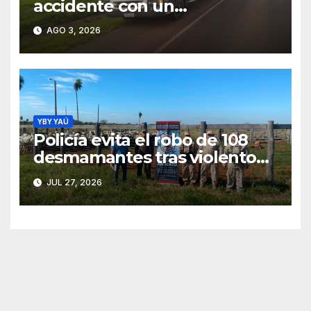
accidente con un
tractocamión sobre la Ruta
AGO 3, 2026
PY05 en Sapucái
YBY YAÚ
Policía evita el robo de 108
desmamantes tras violento
asalto en estancia de Yby Yaú
JUL 27, 2026